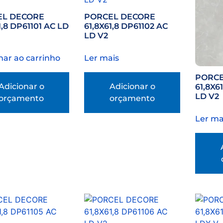
EL DECORE
PORCEL DECORE
1,8 DP61101 AC LD
61,8X61,8 DP61102 AC
LD V2
nar ao carrinho
Ler mais
PORCE
Adicionar o
Adicionar o
61,8X6
LD V2
orçamento
orçamento
Ler ma