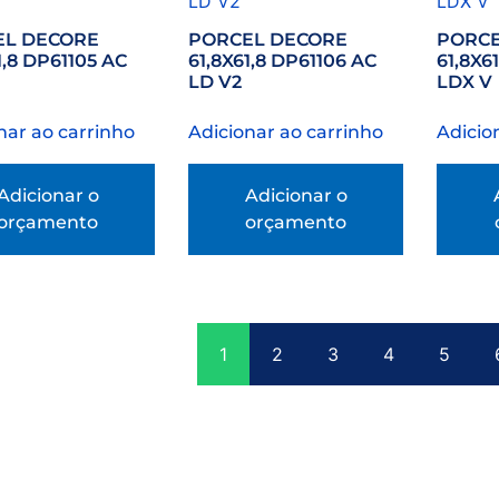
EL DECORE
PORCEL DECORE
PORCE
1,8 DP61105 AC
61,8X61,8 DP61106 AC
61,8X6
LD V2
LDX V
nar ao carrinho
Adicionar ao carrinho
Adicio
Adicionar o
Adicionar o
orçamento
orçamento
1
2
3
4
5