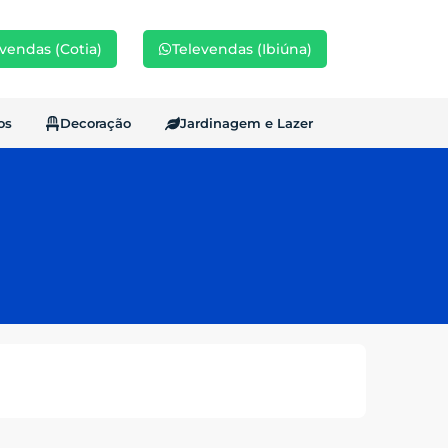
vendas (Cotia)
Televendas (Ibiúna)
os
Decoração
Jardinagem e Lazer