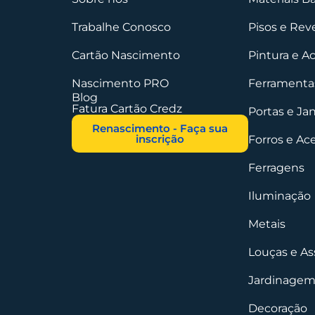
Trabalhe Conosco
Pisos e Re
Cartão Nascimento
Pintura e A
Nascimento PRO
Ferramentas
Blog
Fatura Cartão Credz
Portas e Ja
Renascimento - Faça sua
inscrição
Forros e Ac
Ferragens
Iluminação
Metais
Louças e As
Jardinagem
Decoração