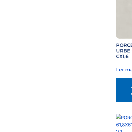
PORCE
URBE 
CX1,6
Ler ma