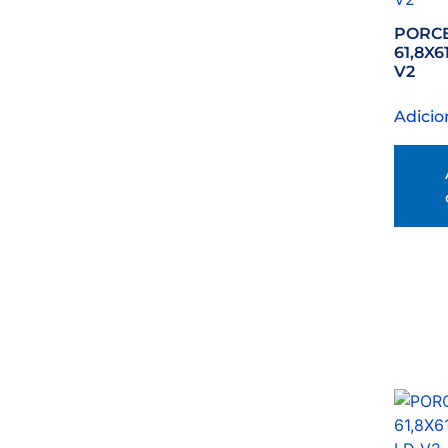
PORC
61,8X6
V2
Adicio