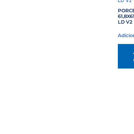
PORC
61,8X6
LD V2
Adicio