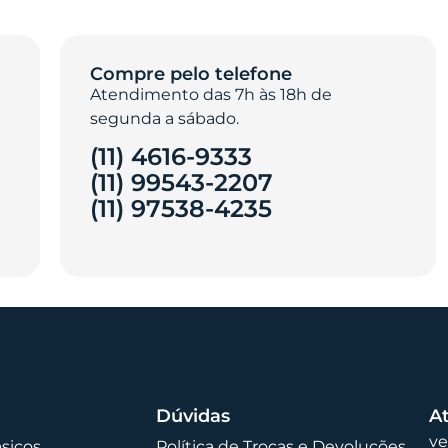
Compre pelo telefone
Atendimento das 7h às 18h de
segunda a sábado.
(11) 4616-9333
(11) 99543-2207
(11) 97538-4235‎
Dúvidas
A
v
ásicos
Política de Trocas e Devoluções