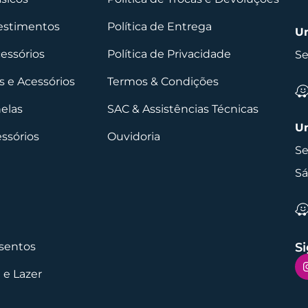
vestimentos
Política de Entrega
Un
cessórios
Política de Privacidade
Se
 e Acessórios
Termos & Condições
nelas
SAC & Assistências Técnicas
Un
essórios
Ouvidoria
Se
Sá
sentos
Si
 e Lazer