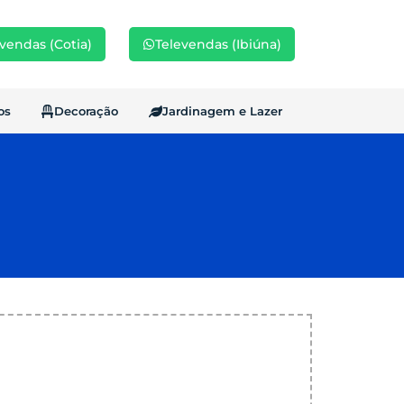
vendas (Cotia)
Televendas (Ibiúna)
os
Decoração
Jardinagem e Lazer