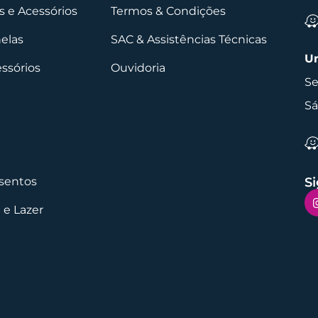
 e Acessórios
Termos & Condições
nelas
SAC & Assistências Técnicas
Un
essórios
Ouvidoria
Se
Sá
sentos
Si
 e Lazer