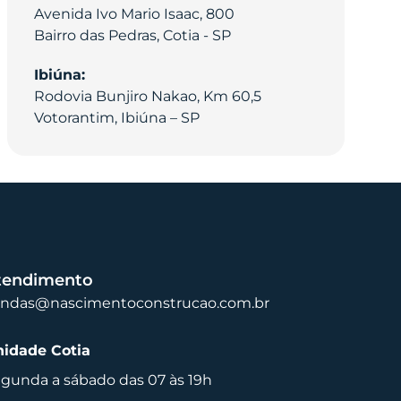
Avenida Ivo Mario Isaac, 800
Bairro das Pedras, Cotia - SP
Ibiúna:
Rodovia Bunjiro Nakao, Km 60,5
Votorantim, Ibiúna – SP
tendimento
endas@nascimentoconstrucao.com.br
idade Cotia
gunda a sábado das 07 às 19h