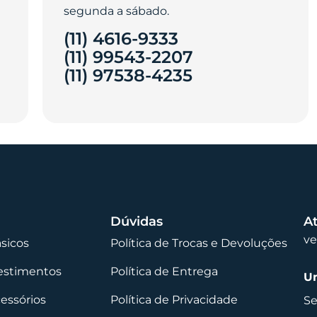
segunda a sábado.
(11) 4616-9333
(11) 99543-2207
(11) 97538-4235‎
Dúvidas
A
v
ásicos
Política de Trocas e Devoluções
vestimentos
Política de Entrega
Un
cessórios
Política de Privacidade
Se