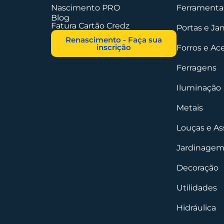
Nascimento PRO
Ferramentas
Blog
Fatura Cartão Credz
Portas e Ja
Renascimento - Faça sua
inscrição
Forros e Ac
Ferragens
Iluminação
Metais
Louças e As
Jardinagem
Decoração
Utilidades
Hidráulica