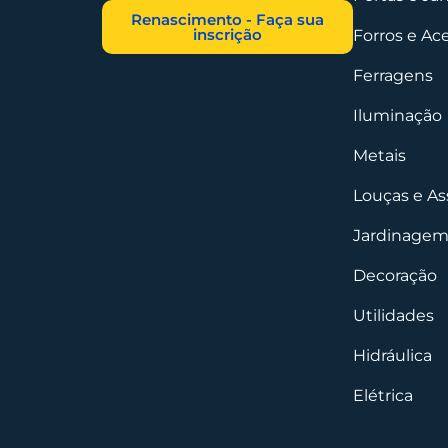
Renascimento - Faça sua
inscrição
Forros e Ac
Ferragens
Iluminação
Metais
Louças e As
Jardinagem
Decoração
Utilidades
Hidráulica
Elétrica