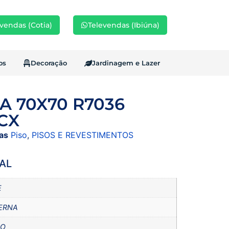
vendas (Cotia)
Televendas (Ibiúna)
os
Decoração
Jardinagem e Lazer
IA 70X70 R7036
 CX
as
Piso
,
PISOS E REVESTIMENTOS
AL
E
ERNA
DO