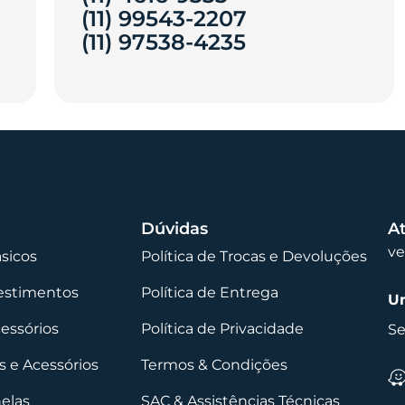
(11) 99543-2207
(11) 97538-4235‎
Dúvidas
A
v
ásicos
Política de Trocas e Devoluções
vestimentos
Política de Entrega
Un
cessórios
Política de Privacidade
Se
 e Acessórios
Termos & Condições
nelas
SAC & Assistências Técnicas