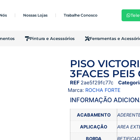
Tele
 Nós
Nossas Lojas
Trabalhe Conosco
imentos
Pintura e Acesssórios
Ferramentas e Acessóri
PISO VICTOR
3FACES PEI5
REF
2ae5f29fc77c
Categori
Marca:
ROCHA FORTE
INFORMAÇÃO ADICION
ACABAMENTO
ADERENT
APLICAÇÃO
AREA EXT
BORDA
RETIFICA