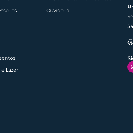
Un
essórios
Ouvidoria
Se
Sá
sentos
Si
 e Lazer