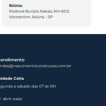
Ibiúna:
Rodovia Bunjiro Nakao, Km 60,5
Votorantim, Ibiúna – SP
tendimento
endas@nascimentoconstrucao.com.br
idade Cotia
gunda a sábado das 07 às 19h
abrir waze