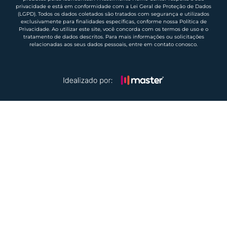
privacidade e está em conformidade com a Lei Geral de Proteção de Dados
(LGPD). Todos os dados coletados são tratados com segurança e utilizados
exclusivamente para finalidades específicas, conforme nossa Política de
Privacidade. Ao utilizar este site, você concorda com os termos de uso e o
tratamento de dados descritos. Para mais informações ou solicitações
relacionadas aos seus dados pessoais, entre em contato conosco.