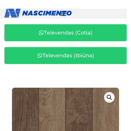
Televendas (Cotia)
Televendas (Ibiúna)