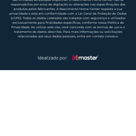
responsabiliza por erros de digitação ou alterações nas especificações dos
produtos pelos fabricantes. A Nascimento Home Center respeita a sua
privacidade e está em conformidade com a Lei Geral de Proteção de Dados
(LGPD). Todos os dados coletados são tratados com segurança e utilizados
exclusivamente para finalidades específicas, conforme nossa Política de
Privacidade. Ao utilizar este site, você concorda com os termos de uso e o
tratamento de dados descritos. Para mais informações ou solicitações
relacionadas aos seus dados pessoais, entre em contato conosco.