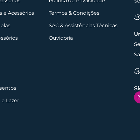
cessórios
Política de Privacidade
Se
 e Acessórios
Termos & Condições
nelas
SAC & Assistências Técnicas
Un
essórios
Ouvidoria
Se
Sá
sentos
Si
 e Lazer