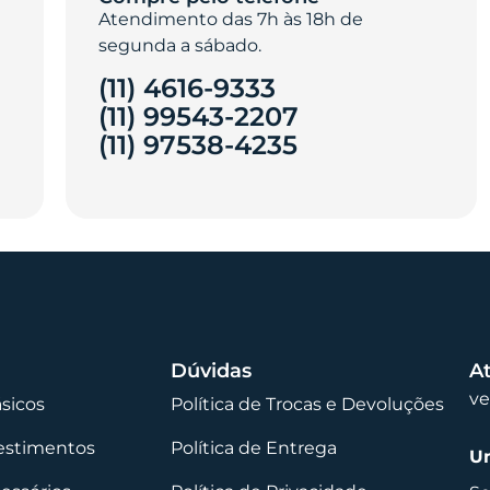
Atendimento das 7h às 18h de
segunda a sábado.
(11) 4616-9333
(11) 99543-2207
(11) 97538-4235‎
Dúvidas
A
v
ásicos
Política de Trocas e Devoluções
vestimentos
Política de Entrega
Un