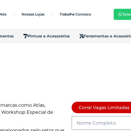
Tele
 Nós
Nossas Lojas
Trabalhe Conosco
imentos
Pintura e Acesssórios
Ferramentas e Acessóri
 marcas como Atlas,
Corra! Vagas Limitadas
o Workshop Especial de
 apaixonados pelo setor que