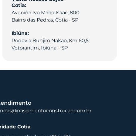
Cotia:
Avenida Ivo Mario Isaac, 800
Bairro das Pedras, Cotia - SP
Ibiúna:
Rodovia Bunjiro Nakao, Km 60,5
Votorantim, Ibiúna – SP
tendimento
endas@nascimentoconstrucao.com.br
idade Cotia