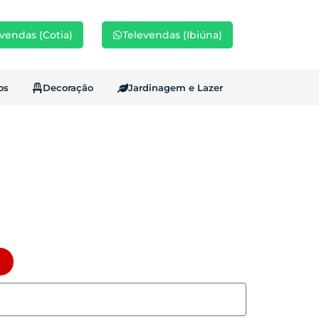
vendas (Cotia)
Televendas (Ibiúna)
os
Decoração
Jardinagem e Lazer