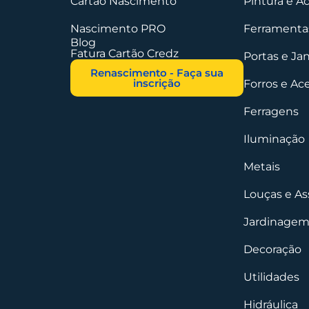
Cartão Nascimento
Pintura e A
Nascimento PRO
Ferramentas
Blog
Fatura Cartão Credz
Portas e Ja
Renascimento - Faça sua
inscrição
Forros e Ac
Ferragens
Iluminação
Metais
Louças e As
Jardinagem
Decoração
Utilidades
Hidráulica