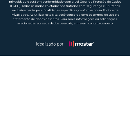
privacidade e está em conformidade com a Lei Geral de Proteção de Dados
(LGPD). Todos os dados coletados são tratados com segurança e utilizados
exclusivamente para finalidades específicas, conforme nossa Política de
Privacidade. Ao utilizar este site, você concorda com os termos de uso e o
tratamento de dados descritos. Para mais informações ou solicitações
relacionadas aos seus dados pessoais, entre em contato conosco.