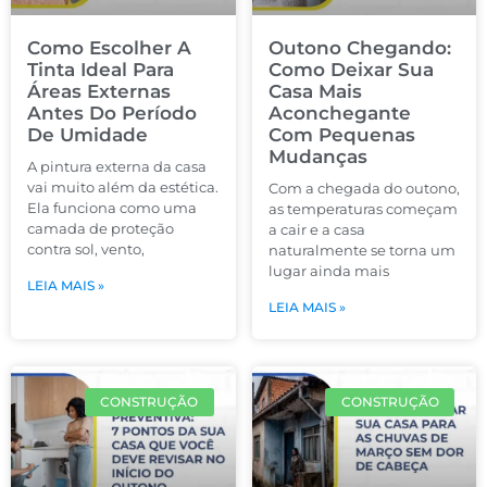
Como Escolher A
Outono Chegando:
Tinta Ideal Para
Como Deixar Sua
Áreas Externas
Casa Mais
Antes Do Período
Aconchegante
De Umidade
Com Pequenas
Mudanças
A pintura externa da casa
vai muito além da estética.
Com a chegada do outono,
Ela funciona como uma
as temperaturas começam
camada de proteção
a cair e a casa
contra sol, vento,
naturalmente se torna um
lugar ainda mais
LEIA MAIS »
LEIA MAIS »
CONSTRUÇÃO
CONSTRUÇÃO