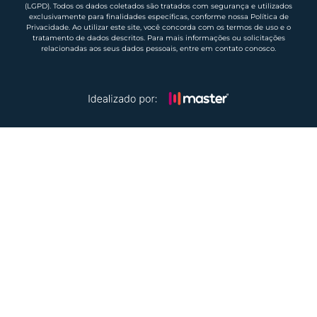
(LGPD). Todos os dados coletados são tratados com segurança e utilizados
exclusivamente para finalidades específicas, conforme nossa Política de
Privacidade. Ao utilizar este site, você concorda com os termos de uso e o
tratamento de dados descritos. Para mais informações ou solicitações
relacionadas aos seus dados pessoais, entre em contato conosco.