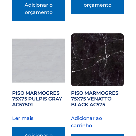
Adicionar o
orçamento
orçamento
PISO MARMOGRES
PISO MARMOGRES
75X75 PULPIS GRAY
75X75 VENATTO
AC57501
BLACK AC575
Ler mais
Adicionar ao
carrinho
Adicionar o