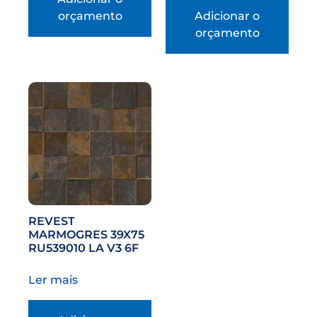
orçamento
Adicionar o
orçamento
REVEST
MARMOGRES 39X75
RU539010 LA V3 6F
Ler mais